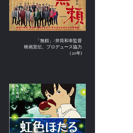
「無頼」/井筒和幸監督
映画宣伝、プロデュース協力
（20年)